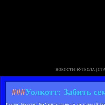
|
НОВОСТИ ФУТБОЛА
СТ
###
Уолкотт: Забить сем
Вингер "Арсенала" Тео Уолкотт признался, что встреча Кубк