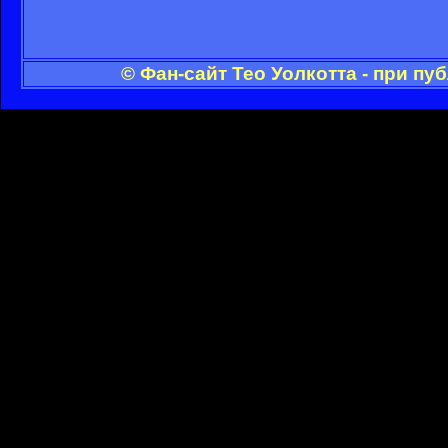
© Фан-сайт Тео Уолкотта - при п