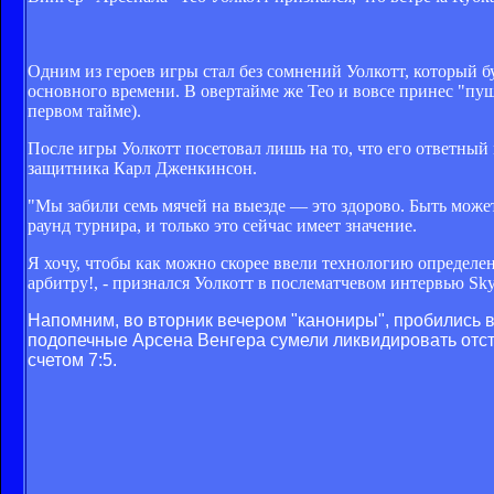
Одним из героев игры стал без сомнений Уолкотт, который б
основного времени. В овертайме же Тео и вовсе принес "пуш
первом тайме).
После игры Уолкотт посетовал лишь на то, что его ответный 
защитника Карл Дженкинсон.
"Мы забили семь мячей на выезде — это здорово. Быть может
раунд турнира, и только это сейчас имеет значение.
Я хочу, чтобы как можно скорее ввели технологию определени
арбитру!, - признался Уолкотт в послематчевом интервью Sky 
Напомним, во вторник вечером "канониры", пробились 
подопечные Арсена Венгера сумели ликвидировать отста
счетом 7:5.