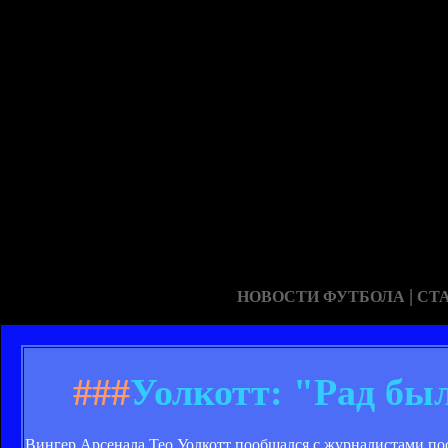
|
НОВОСТИ ФУТБОЛА
СТ
###
Уолкотт: "Рад был
Вингер Арсенала Тео Уолкотт пообщался с журналистами по