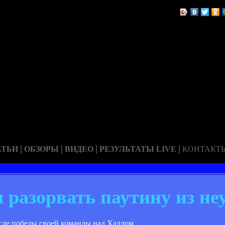
|
|
|
|
АТЬИ
ОБЗОРЫ
ВИДЕО
РЕЗУЛЬТАТЫ LIVE
КОНТАКТ
 разорвать паутину из не
сле победы своей команды над Халлом.