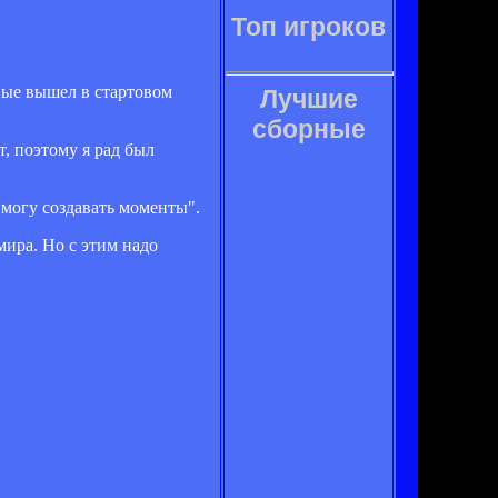
Топ игроков
рвые вышел в стартовом
Лучшие
сборные
, поэтому я рад был
и могу создавать моменты".
мира. Но с этим надо