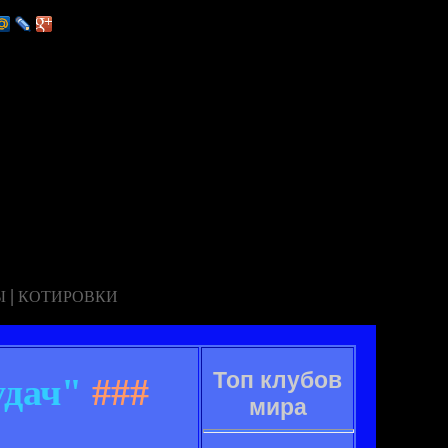
|
Ы
КОТИРОВКИ
Топ клубов
удач"
###
мира