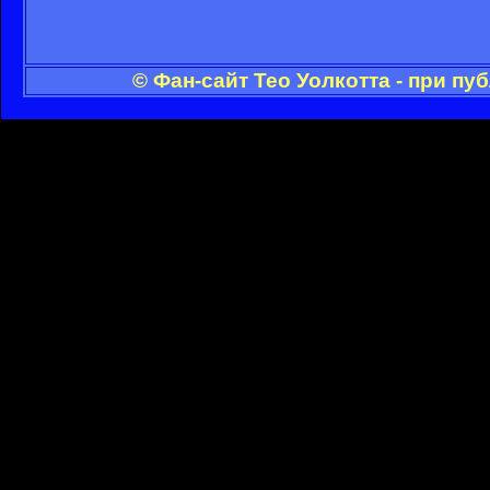
© Фан-сайт Тео Уолкотта - при п