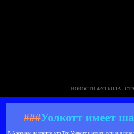
|
НОВОСТИ ФУТБОЛА
СТ
###
Уолкотт имеет ша
В Арсенале надеются, что Тео Уолкотт наконец оставил поза