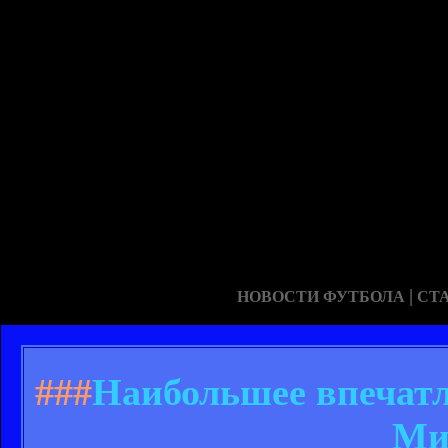
|
НОВОСТИ ФУТБОЛА
СТ
###
Наибольшее впечатл
Ми