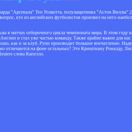
варда "Арсенала" Тео Уолкотта, полузащитника "Астон Виллы"
опрос, кто из английских футболистов произвел на него наибол
ьзы в матчах отборочного цикла чемпионата мира. В этом году 
Англии и стал уже частью команду. Также крайне важен для нас 
рошо, как и за клуб. Руни производит большое впечатление. Наде
тно отличаются на фоне остальных? Это Криштиану Роналду, Лио
euters слова Капелло.