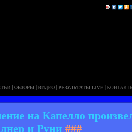
|
|
|
|
АТЬИ
ОБЗОРЫ
ВИДЕО
РЕЗУЛЬТАТЫ LIVE
КОНТАКТ
ение на Капелло произвел
лнер и Руни
###