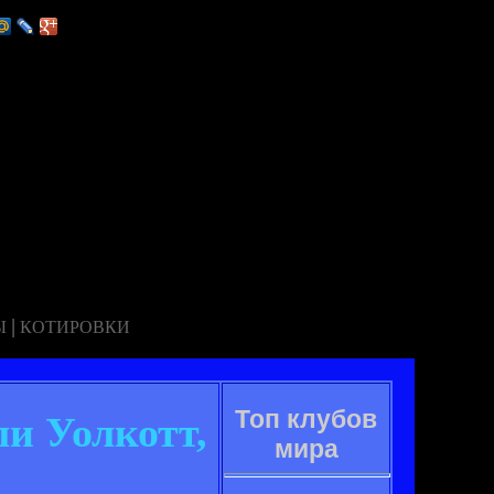
|
Ы
КОТИРОВКИ
Топ клубов
и Уолкотт,
мира