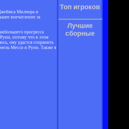
Топ игроков
 Джеймса Милнера и
ьшее впечатление за
Лучшие
наибольшего прогресса
сборные
Руни, потому что в этом
юсь, ему удастся сохранить
нель Месси и Руни. Также я