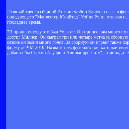
Главный тренер сборной Англии Фабио Капелло назвал фор
нападающего "Манчестер Юнайтед" Уэйна Руни, отвечая на в
последнее время.
"В прошлом году это был Уолкотт. Он принес нам много пол
достиг Милнер. Он сыграл три или четыре матча за сборную 
сезоне он забил много голов. За сборную он играет также хо
форму до ЧМ-2010. Назвать трех футболистов, которые заме
добавил бы Серхио Агуэро и Алишандре Пату", - приводит R